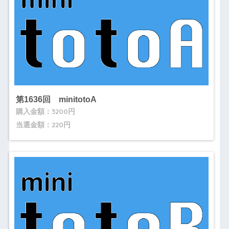
第1636回 minitotoA
購入金額：3200円
当選金額：220円