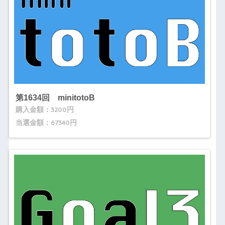
第1634回 minitotoB
購入金額：3200円
当選金額：67340円