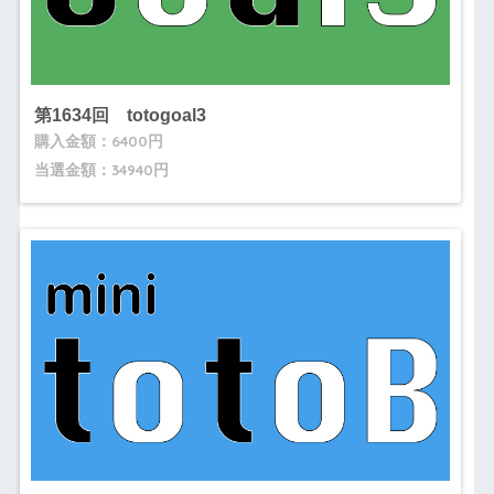
第1634回 totogoal3
購入金額：6400円
当選金額：34940円