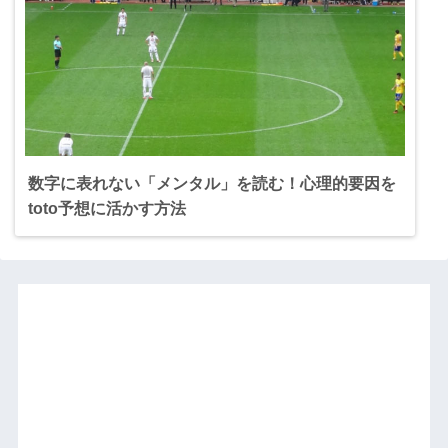
数字に表れない「メンタル」を読む！心理的要因を
toto予想に活かす方法