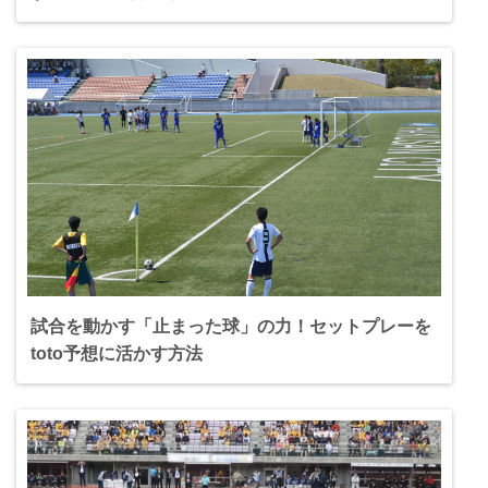
試合を動かす「止まった球」の力！セットプレーを
toto予想に活かす方法