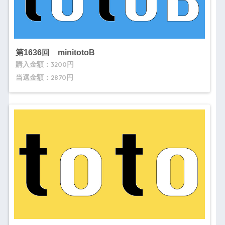
第1636回 minitotoB
購入金額：3200円
当選金額：2870円