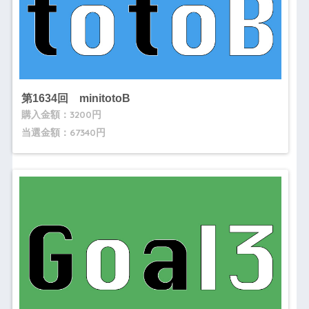
第1634回 minitotoB
購入金額：3200円
当選金額：67340円