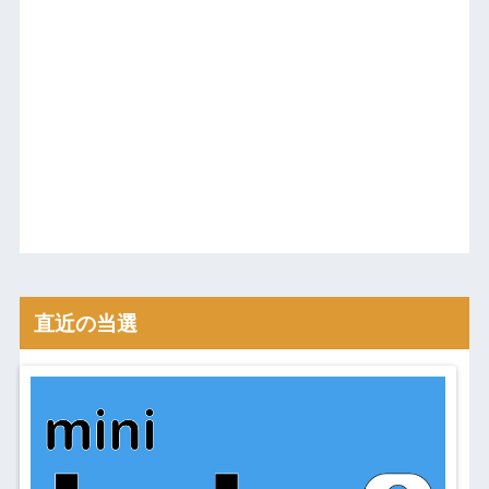
直近の当選