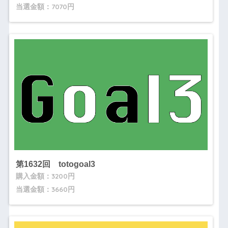
当選金額：7070円
第1632回 totogoal3
購入金額：3200円
当選金額：3660円