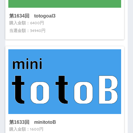
第1634回 totogoal3
購入金額：6400円
当選金額：34940円
第1633回 minitotoB
購入金額：1600円