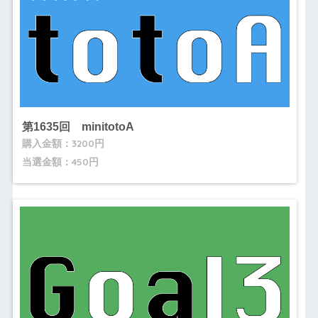
第1635回 minitotoA
購入金額：3200円
当選金額：450円