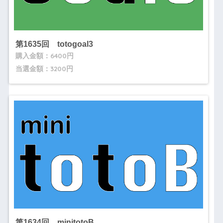
第1635回 totogoal3
購入金額：6400円
当選金額：3200円
第1634回 minitotoB