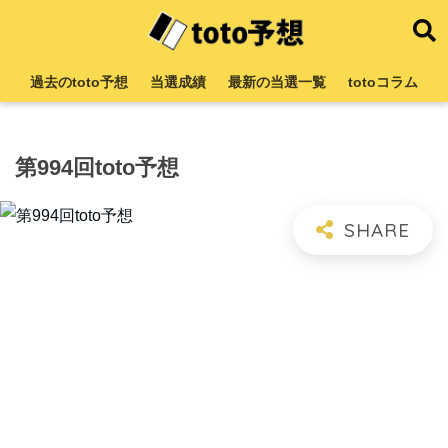
過去のtoto予想
当選成績
最新の当選一覧
totoコラム
第994回toto予想