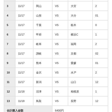
3
11/17
岡山
VS
大宮
2
4
11/17
山形
VS
大分
01
5
11/17
千葉
VS
栃木
0
6
11/17
甲府
VS
横浜C
1
7
11/17
岐阜
VS
福岡
2
8
11/17
讃岐
VS
京都
02
9
11/17
熊本
VS
愛媛
01
10
11/17
金沢
VS
水戸
2
11
11/17
新潟
VS
山口
12
12
11/18
沼津
VS
相模原
1
13
11/18
鳥取
VS
長野
12
合計購入金額
6400円