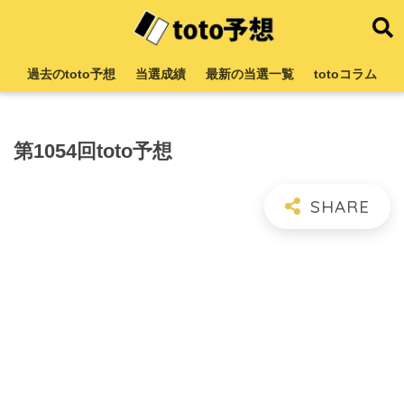
過去のtoto予想
当選成績
最新の当選一覧
totoコラム
第1054回toto予想