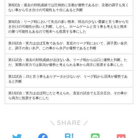
第8試合：過去の対戦成績では圧倒的に京都が優勢であるが、京都の調子も良く
ない事から引き分けの可能性も十分にあると判断
第9試合：リーグ戦において失点の多い熊本、得点の少ない愛媛と言う事から引
き分けの可能性が高いと判断。しかし、ホームゲームと言う事も考えると熊本
の勝つ可能性もあるので熊本へも投票する事にした
第10試合：実力はほぼ互角であるが、直近のリーグ戦において、調子悪い金沢
と、調子の良い水戸。この事から水戸が優勢であると判断
第11試合：過去の対戦成績がほぼない為、リーグ戦から山口に優勢と判断。た
だ、実際の実力では新潟が優勢と考えられる事から両方に投票する事にした
第12試合：J3と言う事もありデータが少ないが、リーグ戦から沼津が優勢であ
ると判断
第13試合：実力はほぼ同じだと考えられ、直近の試合でも五分五分。その事か
ら両方に投票する事にした
SHARE