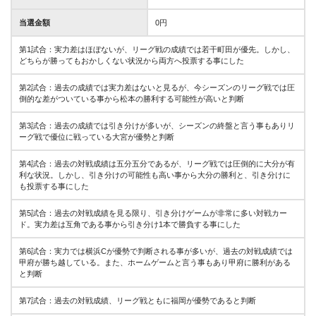
当選金額
0円
第1試合：実力差はほぼないが、リーグ戦の成績では若干町田が優先。しかし、
どちらが勝ってもおかしくない状況から両方へ投票する事にした
第2試合：過去の成績では実力差はないと見るが、今シーズンのリーグ戦では圧
倒的な差がついている事から松本の勝利する可能性が高いと判断
第3試合：過去の成績では引き分けが多いが、シーズンの終盤と言う事もありリ
ーグ戦で優位に戦っている大宮が優勢と判断
第4試合：過去の対戦成績は五分五分であるが、リーグ戦では圧倒的に大分が有
利な状況。しかし、引き分けの可能性も高い事から大分の勝利と、引き分けに
も投票する事にした
第5試合：過去の対戦成績を見る限り、引き分けゲームが非常に多い対戦カー
ド。実力差は互角である事から引き分け1本で勝負する事にした
第6試合：実力では横浜Cが優勢で判断される事が多いが、過去の対戦成績では
甲府が勝ち越している。また、ホームゲームと言う事もあり甲府に勝利がある
と判断
第7試合：過去の対戦成績、リーグ戦ともに福岡が優勢であると判断