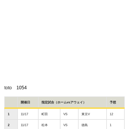
toto
1054
開催日
指定試合（ホームvsアウェイ）
予想
1
11/17
町田
VS
東京V
12
2
11/17
松本
VS
徳島
1