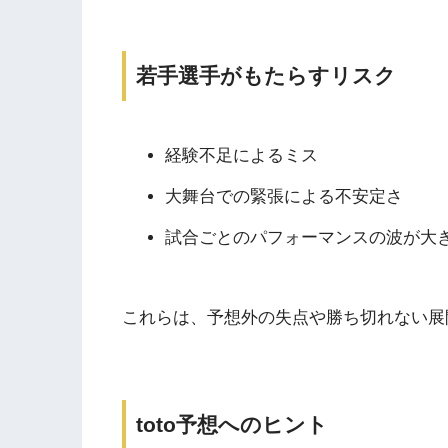
若手選手がもたらすリスク
経験不足によるミス
大舞台での緊張による不安定さ
試合ごとのパフォーマンスの波が大
これらは、予想外の失点や勝ち切れない展
toto予想へのヒント