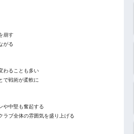
を崩す
ながる
変わることも多い
とで戦術が柔軟に
ンや中堅も奮起する
クラブ全体の雰囲気を盛り上げる