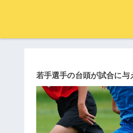
若手選手の台頭が試合に与