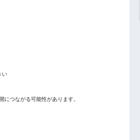
きい
開につながる可能性があります。