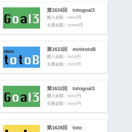
第1634回 totogoal3
購入金額：6400円
当選金額：34940円
第1633回 minitotoB
購入金額：1600円
当選金額：7070円
第1632回 totogoal3
購入金額：3200円
当選金額：3660円
第1628回 toto