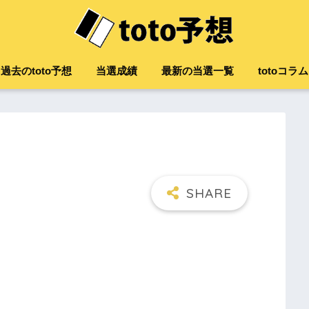
過去のtoto予想
当選成績
最新の当選一覧
totoコラム