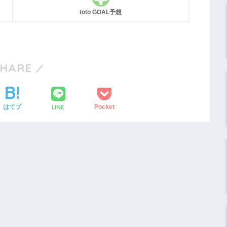
toto GOAL予想
SHARE
LINE
はてブ
Pocket