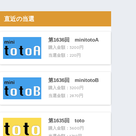
直近の当選
第1636回 minitotoA
購入金額：3200円
当選金額：220円
第1636回 minitotoB
購入金額：3200円
当選金額：2870円
第1635回 toto
購入金額：3600円
当選金額：1740円