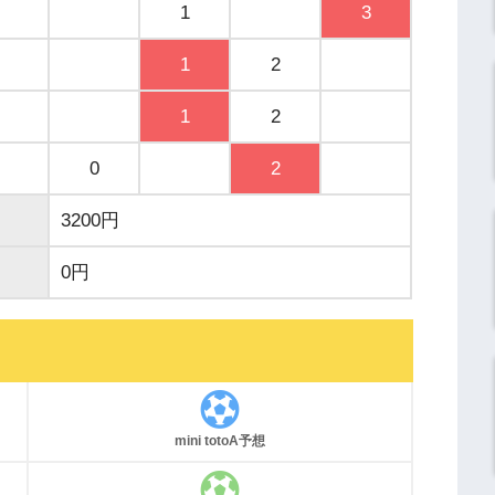
1
3
1
2
1
2
0
2
3200円
0円
mini totoA予想