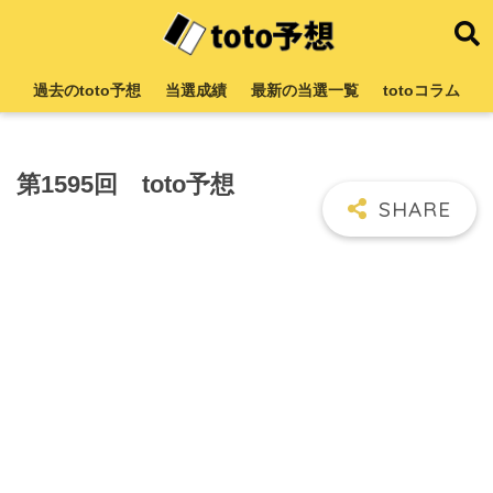
過去のtoto予想
当選成績
最新の当選一覧
totoコラム
第1595回 toto予想