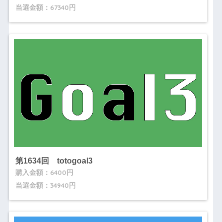
当選金額：67340円
第1634回 totogoal3
購入金額：6400円
当選金額：34940円