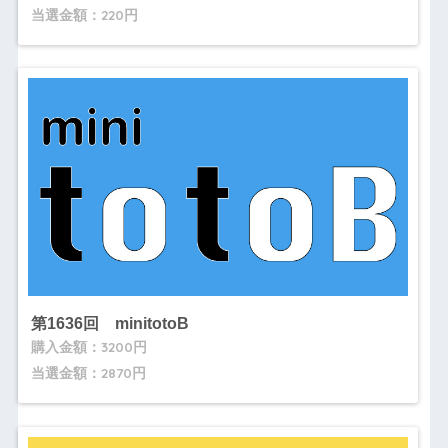
当選金額：220円
第1636回 minitotoB
購入金額：3200円
当選金額：2870円