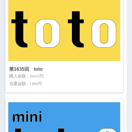
第1635回 toto
購入金額：3600円
当選金額：1740円