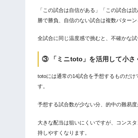
「この試合は自信がある」「この試合は読
勝で勝負、自信のない試合は複数パターン
全試合に同じ温度感で挑むと、不確かな試
③ 「ミニtoto」を活用して小
totoには通常の14試合を予想するものだけ
す。
予想する試合数が少ない分、的中の難易度
大きな配当は狙いにくいですが、コンスタ
持しやすくなります。