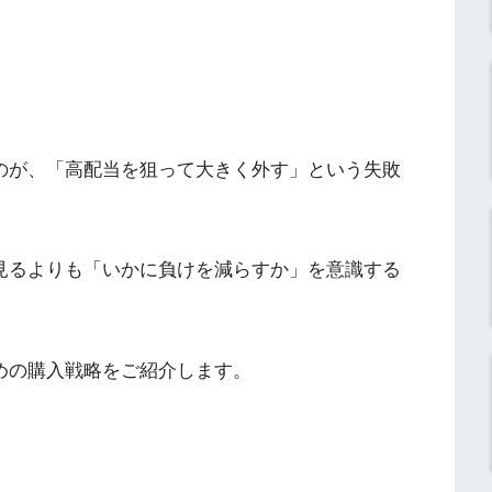
なのが、「高配当を狙って大きく外す」という失敗
夢見るよりも「いかに負けを減らすか」を意識する
ための購入戦略をご紹介します。