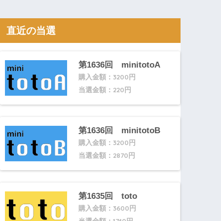
直近の当選
第1636回 minitotoA
購入金額：3200円
当選金額：220円
第1636回 minitotoB
購入金額：3200円
当選金額：2870円
第1635回 toto
購入金額：3600円
当選金額：1740円