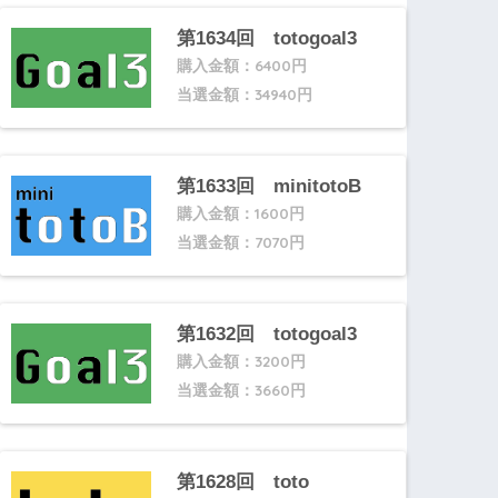
第1634回 totogoal3
購入金額：6400円
当選金額：34940円
第1633回 minitotoB
購入金額：1600円
当選金額：7070円
第1632回 totogoal3
購入金額：3200円
当選金額：3660円
第1628回 toto