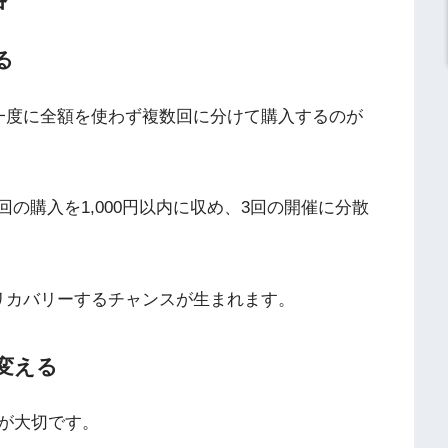
る
一度に全額を使わず複数回に分けて購入するのが
回の購入を1,000円以内に収め、3回の開催に分散
リカバリーするチャンスが生まれます。
変える
が大切です。