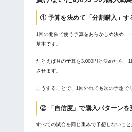
① 予算を決めて「分割購入」す
1回の開催で使う予算をあらかじめ決め、
基本です。
たとえば月の予算を3,000円と決めたら、1
させます。
こうすることで、1回外れても次の予想で
② 「自信度」で購入パターンを
すべての試合を同じ重みで予想しないこと