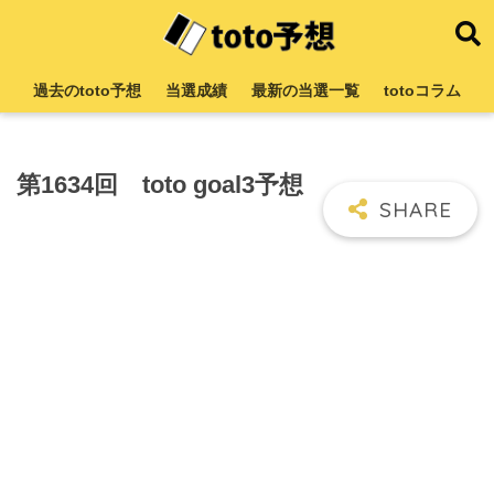
過去のtoto予想
当選成績
最新の当選一覧
totoコラム
第1634回 toto goal3予想