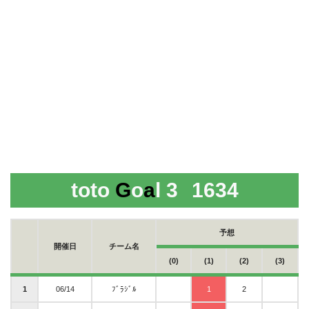
toto
G
o
a
l 3
1634
予想
開催日
チーム名
(0)
(1)
(2)
(3)
1
06/14
ﾌﾞﾗｼﾞﾙ
1
2