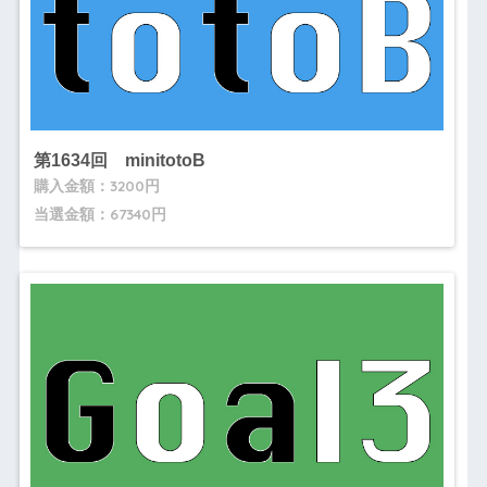
第1634回 minitotoB
購入金額：3200円
当選金額：67340円