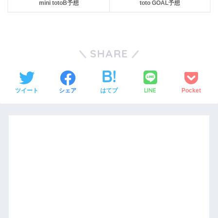
mini totoB予想
toto GOAL予想
SHARE
LINE
ツイート
シェア
はてブ
Pocket