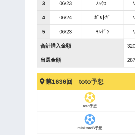
3
06/23
ﾉﾙｳｪｰ
4
06/24
ﾎﾟﾙﾄｶﾞ
5
06/23
ﾖﾙﾀﾞﾝ
合計購入金額
32
当選金額
28
第1636回 toto予想
toto予想
mini totoB予想