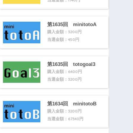
第1635回 minitotoA
購入金額：3200円
当選金額：450円
第1635回 totogoal3
購入金額：6400円
当選金額：3200円
第1634回 minitotoB
購入金額：3200円
当選金額：67340円