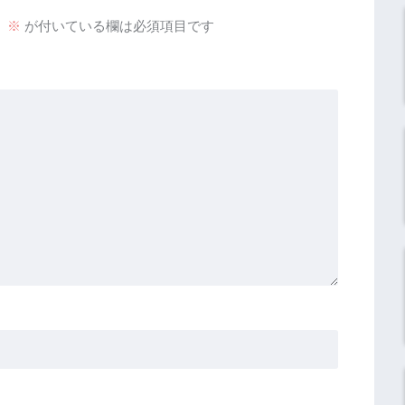
。
※
が付いている欄は必須項目です