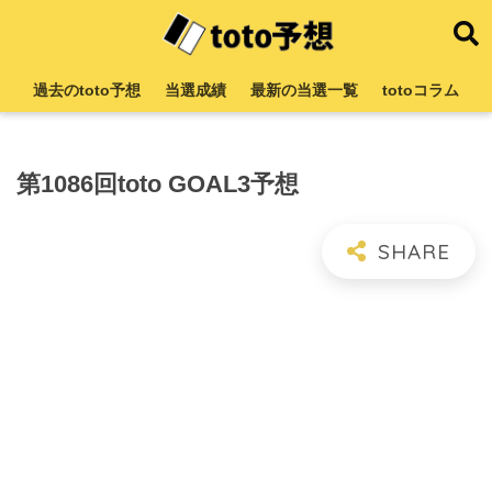
過去のtoto予想
当選成績
最新の当選一覧
totoコラム
第1086回toto GOAL3予想