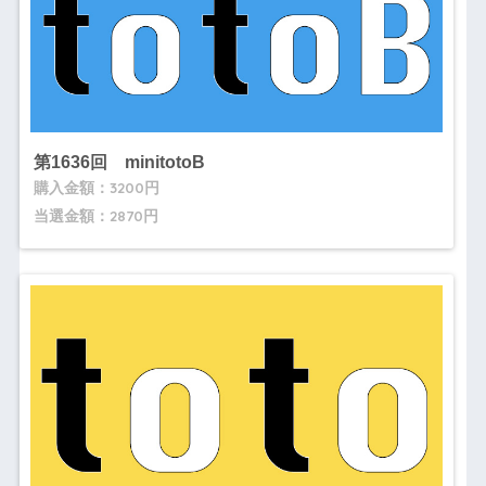
第1636回 minitotoB
購入金額：3200円
当選金額：2870円