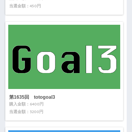
当選金額：450円
第1635回 totogoal3
購入金額：6400円
当選金額：3200円