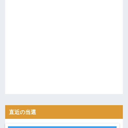
直近の当選