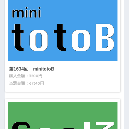
第1634回 minitotoB
購入金額：3200円
当選金額：67340円