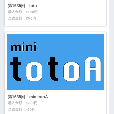
第1635回 toto
購入金額：3600円
当選金額：1740円
第1635回 minitotoA
購入金額：3200円
当選金額：450円