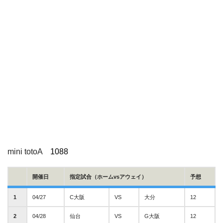
mini totoA
1088
開催日
指定試合（ホームvsアウェイ）
予想
1
04/27
C大阪
VS
大分
12
2
04/28
仙台
VS
G大阪
12