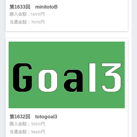
第1633回 minitotoB
購入金額：1600円
当選金額：7070円
第1632回 totogoal3
購入金額：3200円
当選金額：3660円