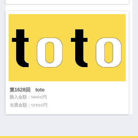
第1628回 toto
購入金額：14400円
当選金額：10960円