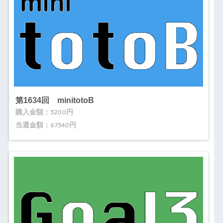
第1634回 minitotoB
購入金額：3200円
当選金額：67340円