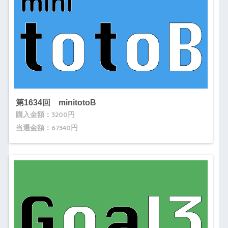
第1634回 minitotoB
購入金額：3200円
当選金額：67340円