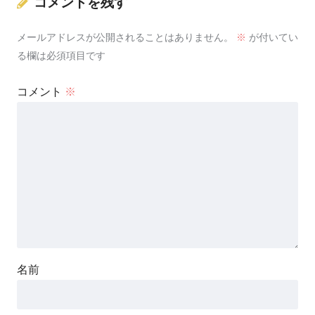
コメントを残す
メールアドレスが公開されることはありません。
※
が付いてい
る欄は必須項目です
コメント
※
名前