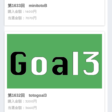
第1633回 minitotoB
購入金額：1600円
当選金額：7070円
第1632回 totogoal3
購入金額：3200円
当選金額：3660円