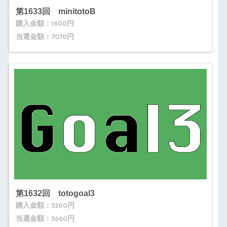
第1633回 minitotoB
購入金額：1600円
当選金額：7070円
第1632回 totogoal3
購入金額：3200円
当選金額：3660円