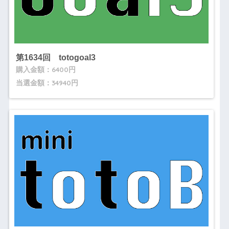
第1634回 totogoal3
購入金額：6400円
当選金額：34940円