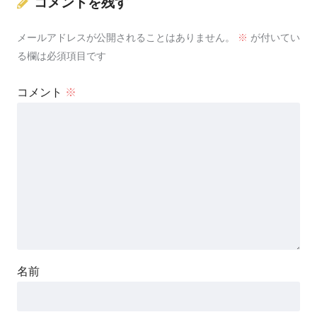
コメントを残す
メールアドレスが公開されることはありません。
※
が付いてい
る欄は必須項目です
コメント
※
名前