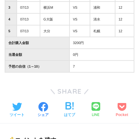
3
07/13
横浜M
VS
浦和
12
4
07/13
G大阪
VS
清水
12
5
07/13
大分
VS
札幌
12
合計購入金額
3200円
当選金額
0円
予想の自信（1～10）
7
SHARE
LINE
ツイート
シェア
はてブ
Pocket