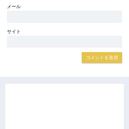
メール
サイト