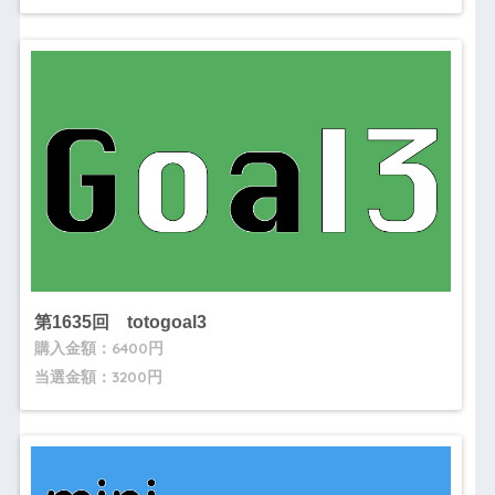
第1635回 totogoal3
購入金額：6400円
当選金額：3200円