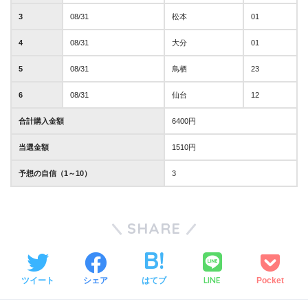
3
08/31
松本
01
4
08/31
大分
01
5
08/31
鳥栖
23
6
08/31
仙台
12
合計購入金額
6400円
当選金額
1510円
予想の自信（1～10）
3
SHARE
LINE
ツイート
シェア
はてブ
Pocket