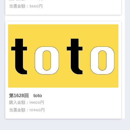
当選金額：3660円
第1628回 toto
購入金額：14400円
当選金額：10960円