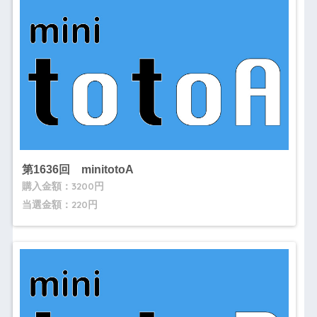
第1636回 minitotoA
購入金額：3200円
当選金額：220円