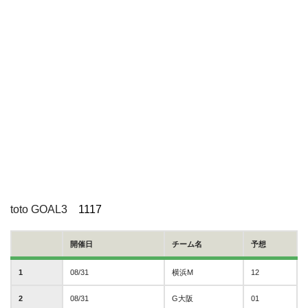
toto GOAL3
1117
開催日
チーム名
予想
1
08/31
横浜M
12
2
08/31
G大阪
01