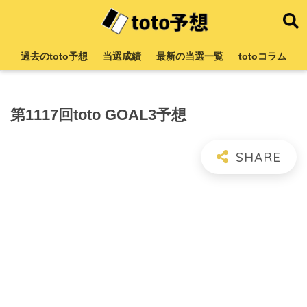
過去のtoto予想
当選成績
最新の当選一覧
totoコラム
第1117回toto GOAL3予想