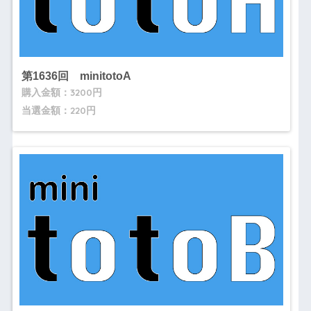
第1636回 minitotoA
購入金額：3200円
当選金額：220円