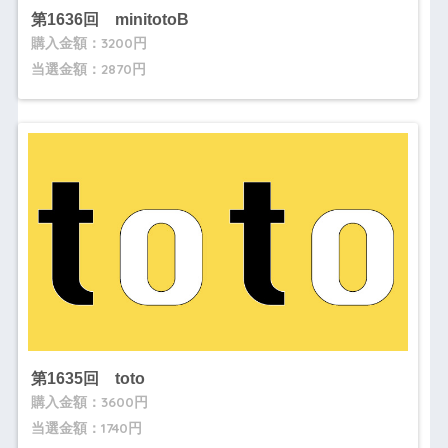
第1636回 minitotoB
購入金額：3200円
当選金額：2870円
第1635回 toto
購入金額：3600円
当選金額：1740円