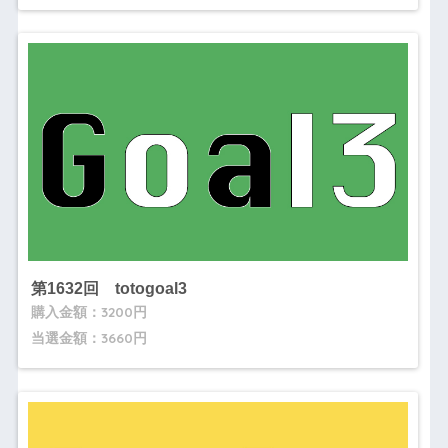
第1632回 totogoal3
購入金額：3200円
当選金額：3660円