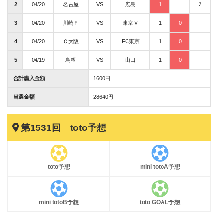
2
04/20
名古屋
VS
広島
1
2
3
04/20
川崎Ｆ
VS
東京Ｖ
1
0
4
04/20
Ｃ大阪
VS
FC東京
1
0
5
04/19
鳥栖
VS
山口
1
0
合計購入金額
1600円
当選金額
28640円
第1531回 toto予想
toto予想
mini totoA予想
mini totoB予想
toto GOAL予想