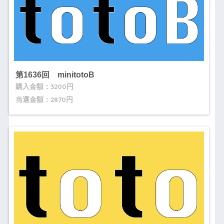
第1636回 minitotoB
購入金額：3200円
当選金額：2870円