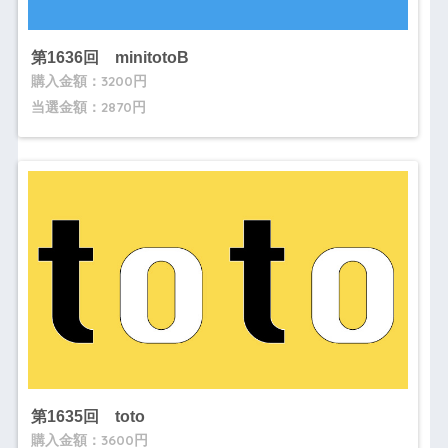
第1636回 minitotoB
購入金額：3200円
当選金額：2870円
第1635回 toto
購入金額：3600円