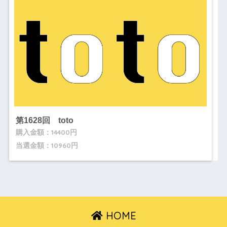
第1628回 toto
購入金額：14400円
当選金額：10960円
HOME