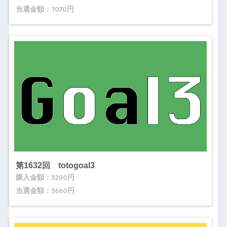
当選金額：7070円
第1632回 totogoal3
購入金額：3200円
当選金額：3660円