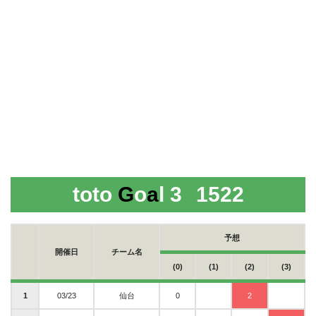
toto
G
o
a
l 3
1522
予想
開催日
チーム名
(0)
(1)
(2)
(3)
1
03/23
仙台
0
2