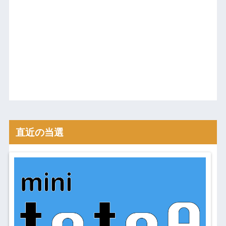
直近の当選