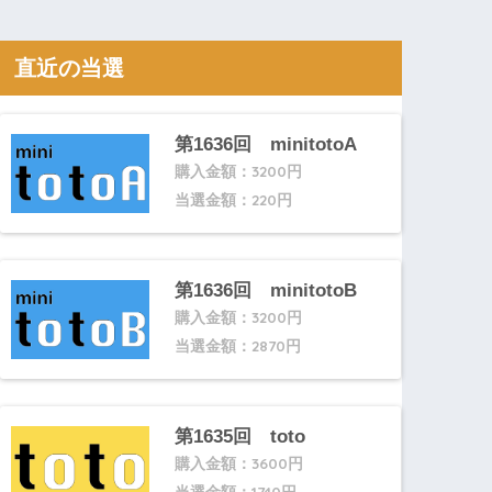
直近の当選
第1636回 minitotoA
購入金額：3200円
当選金額：220円
第1636回 minitotoB
購入金額：3200円
当選金額：2870円
第1635回 toto
購入金額：3600円
当選金額：1740円