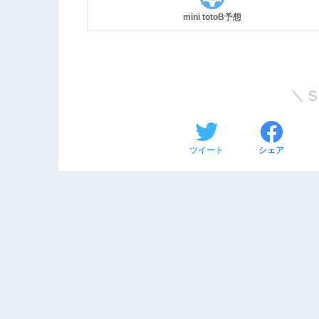
mini totoB予想
ツイート
シェア