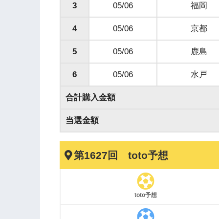
3
05/06
福岡
4
05/06
京都
5
05/06
鹿島
6
05/06
水戸
合計購入金額
当選金額
第1627回 toto予想
toto予想