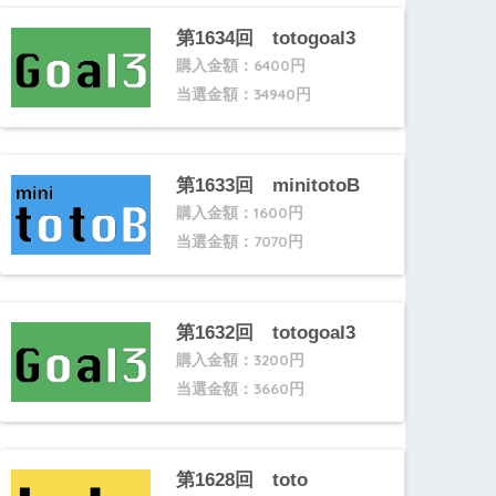
第1634回 totogoal3
購入金額：6400円
当選金額：34940円
第1633回 minitotoB
購入金額：1600円
当選金額：7070円
第1632回 totogoal3
購入金額：3200円
当選金額：3660円
第1628回 toto