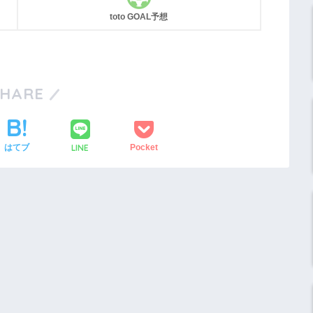
toto GOAL予想
SHARE
LINE
はてブ
Pocket